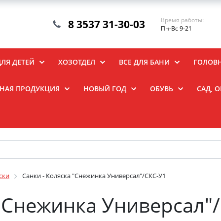
Время работы:
8 3537 31-30-03
Пн-Вс 9-21
ДЛЯ ДЕТЕЙ
ХОЗОТДЕЛ
ВСЕ ДЛЯ БАНИ
ГОЛОВ
НАЯ ПРОДУКЦИЯ
НОВЫЙ ГОД
ОБУВЬ
САД, 
ски
Санки - Коляска "Снежинка Универсал"/СКС-У1
 "Снежинка Универсал"