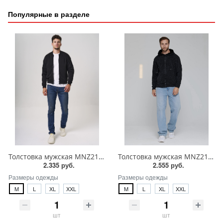
Популярные в разделе
Толстовка мужская MNZ2183/uz400303
Толстовка мужская MNZ2183/uz400309
2.335 руб.
2.555 руб.
Размеры одежды
Размеры одежды
M
L
XL
XXL
M
L
XL
XXL
шт
шт