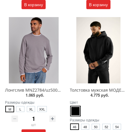
В корзину
В корзину
Лонгслив MNZ2784/uz500249
Толстовка мужская МОДЕЛЬ 18/OXO-3865-1220
1.065 руб.
4.775 руб.
Размеры одежды
Цвет
M
L
XL
XXL
Размеры одежды
шт
46
48
50
52
54