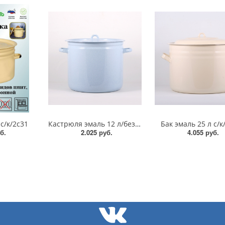
 с/к/2с31
Кастрюля эмаль 12 л/без рис/41624
Бак эмаль 25 л с/к
б.
2.025 руб.
4.055 руб.