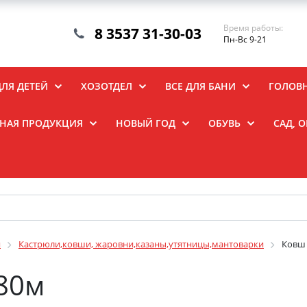
Время работы:
8 3537 31-30-03
Пн-Вс 9-21
ДЛЯ ДЕТЕЙ
ХОЗОТДЕЛ
ВСЕ ДЛЯ БАНИ
ГОЛОВ
НАЯ ПРОДУКЦИЯ
НОВЫЙ ГОД
ОБУВЬ
САД, 
я
Кастрюли,ковши, жаровни,казаны,утятницы,мантоварки
Ковш 
/80м