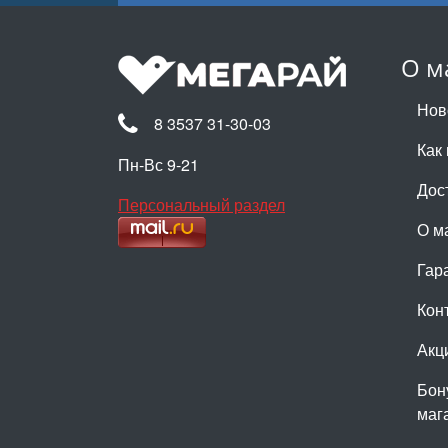
О м
Нов
8 3537 31-30-03
Как 
Пн-Вс 9-21
Дос
Персональный раздел
О м
Гар
Кон
Акц
Бон
маг