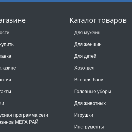
агазине
Каталог товаров
ости
Для мужчин
купить
Для женщин
тавка
Для детей
агазине
Хозотдел
антия
Все для бани
такты
Головные уборы
ии
Для животных
усная программа сети
Игрушки
азинов МЕГА РАЙ
Инструменты