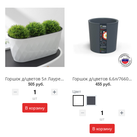
Горшок д/цветов 5л Лаурель 354*152*150 мм/РТ
Горшок д/цветов 6,6л/76607/76605/ПБ
505 руб.
455 руб.
Цвет
шт
В корзину
шт
В корзину