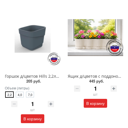
Горшок д/цветов Hills 2,2л/97407/97405/4л/97507/97505/7л/97607/97605/ПБ
Ящик д/цветов с поддоном 60 см/73707/73703/ПБ
205 руб.
445 руб.
Объем (литры)
шт
2,2
4,0
7,0
В корзину
шт
В корзину