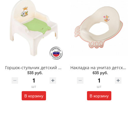
Горшок-стульчик детский Giraffix/13850/ПБ
Накладка на унитаз детская с декором/088/293/368/БП
535 руб.
635 руб.
шт
шт
В корзину
В корзину