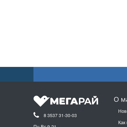
О м
Нов
8 3537 31-30-03
Как 
Пн-Вс 9-21