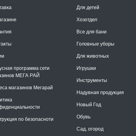
тавка
Для детей
агазине
Хозотдел
антия
Все для бани
такты
Головные уборы
ии
Для животных
усная программа сети
Игрушки
азинов МЕГА РАЙ
Инструменты
еса магазинов Мегарай
Надувная продукция
итика
Новый Год
фиденциальности
Обувь
трукция по безопасноти
Сад, огород