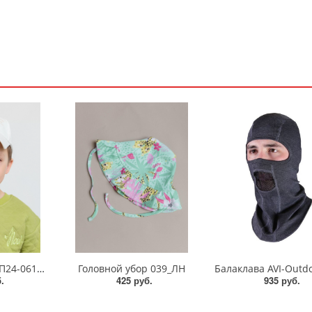
Бейсболка 055_БП24-061_БП24
Головной убор 039_ЛН
.
425 руб.
935 руб.