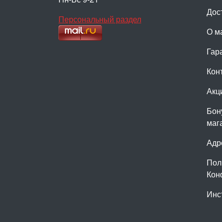
Дос
Персональный раздел
О м
Гар
Кон
Акц
Бон
маг
Адр
Пол
Кон
Инс