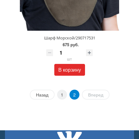
Шарф Морской/290717531
675 руб.
шт
В корзину
Назад
1
2
Вперед