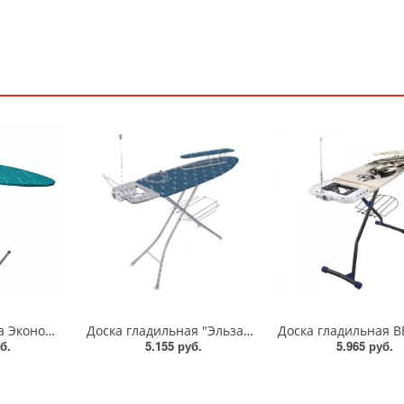
Гладильная доска Эконом ДСП 116*30см/SA-8005
Доска гладильная "Эльза де люкс"/ЭЛТ/Ника
б.
5.155 руб.
5.965 руб.