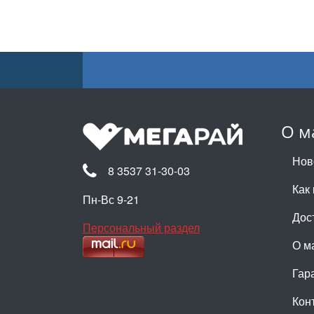
О м
Нов
8 3537 31-30-03
Как 
Пн-Вс 9-21
Дос
Персональный раздел
О м
Гар
Кон