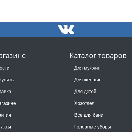
агазине
Каталог товаров
ости
Для мужчин
купить
Для женщин
тавка
Для детей
агазине
Хозотдел
антия
Все для бани
такты
Головные уборы