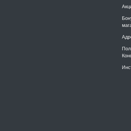
Акц
Бон
маг
Адр
Пол
Кон
Инс