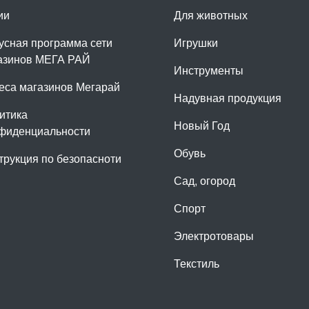
ии
Для животных
усная программа сети
Игрушки
азинов МЕГА РАЙ
Инструменты
еса магазинов Мегарай
Надувная продукция
итика
Новый Год
фиденциальности
Обувь
трукция по безопасноти
Сад, огород
Спорт
Электротовары
Текстиль