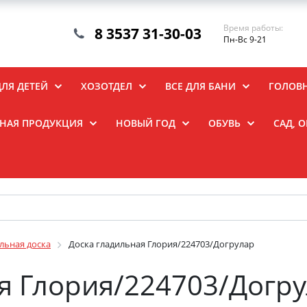
Время работы:
8 3537 31-30-03
Пн-Вс 9-21
ДЛЯ ДЕТЕЙ
ХОЗОТДЕЛ
ВСЕ ДЛЯ БАНИ
ГОЛОВ
НАЯ ПРОДУКЦИЯ
НОВЫЙ ГОД
ОБУВЬ
САД, 
льная доска
Доска гладильная Глория/224703/Догрулар
я Глория/224703/Догр