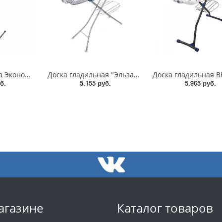
Гладильная доска Эконом ДСП 116*30см/SA-8005
Доска гладильная "Эльза де люкс"/ЭЛТ/Ника
б.
5.155 руб.
5.965 руб.
агазине
Каталог товаров