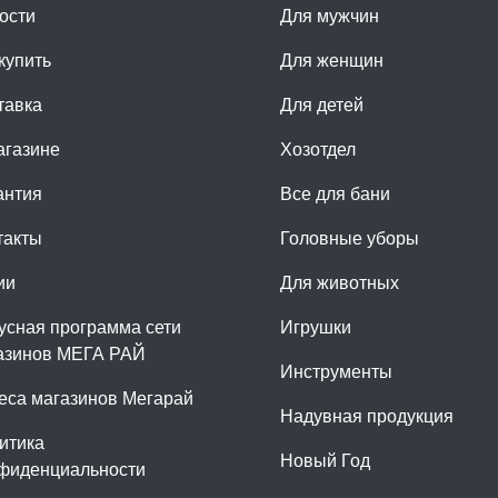
ости
Для мужчин
купить
Для женщин
тавка
Для детей
агазине
Хозотдел
антия
Все для бани
такты
Головные уборы
ии
Для животных
усная программа сети
Игрушки
азинов МЕГА РАЙ
Инструменты
еса магазинов Мегарай
Надувная продукция
итика
Новый Год
фиденциальности