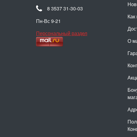
Нов
8 3537 31-30-03
Как 
Пн-Вс 9-21
Дос
Персональный раздел
О м
Гар
Кон
Акц
Бон
маг
Адр
Пол
Кон