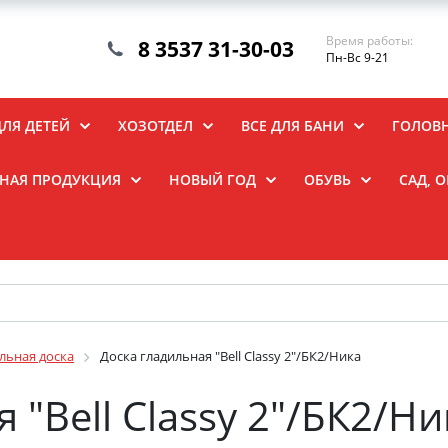
Время работы:
8 3537 31-30-03
Пн-Вс 9-21
ДЛЯ ДЕТЕЙ
ХОЗОТДЕЛ
ВСЕ ДЛЯ БАНИ
ГОЛОВ
НАЯ ПРОДУКЦИЯ
НОВЫЙ ГОД
ОБУВЬ
САД, 
льная доска
Доска гладильная "Bell Classy 2"/БК2/Ника
 "Bell Classy 2"/БК2/Ни