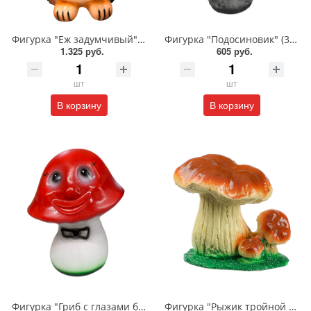
Фигурка "Еж задумчивый" (400*350мм)/518
Фигурка "Подосиновик" (300*240мм)/445
1.325 руб.
605 руб.
шт
шт
В корзину
В корзину
Фигурка "Гриб с глазами большой" (300*250мм)/443
Фигурка "Рыжик тройной на траве" (180*210мм)/448