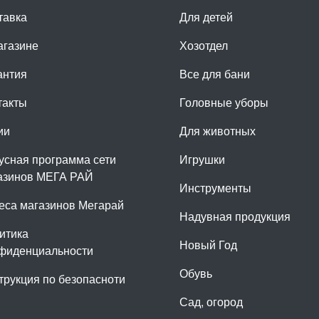
тавка
Для детей
агазине
Хозотдел
антия
Все для бани
такты
Головные уборы
ии
Для животных
усная программа сети
Игрушки
азинов МЕГА РАЙ
Инструменты
еса магазинов Мегарай
Надувная продукция
итика
Новый Год
фиденциальности
Обувь
трукция по безопасноти
Сад, огород