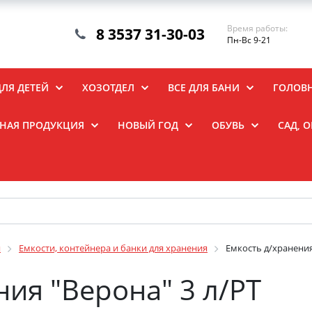
Время работы:
8 3537 31-30-03
Пн-Вс 9-21
ДЛЯ ДЕТЕЙ
ХОЗОТДЕЛ
ВСЕ ДЛЯ БАНИ
ГОЛОВ
НАЯ ПРОДУКЦИЯ
НОВЫЙ ГОД
ОБУВЬ
САД, 
я
Емкости, контейнера и банки для хранения
Емкость д/хранения
ния "Верона" 3 л/РТ