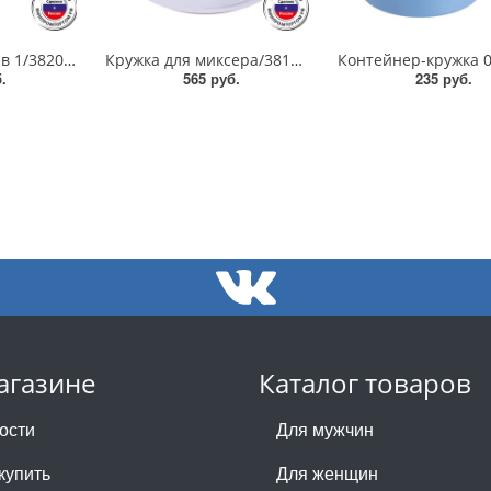
Набор насадок 3 в 1/38203/ПБ
Кружка для миксера/38181/ПБ
.
565 руб.
235 руб.
агазине
Каталог товаров
ости
Для мужчин
купить
Для женщин