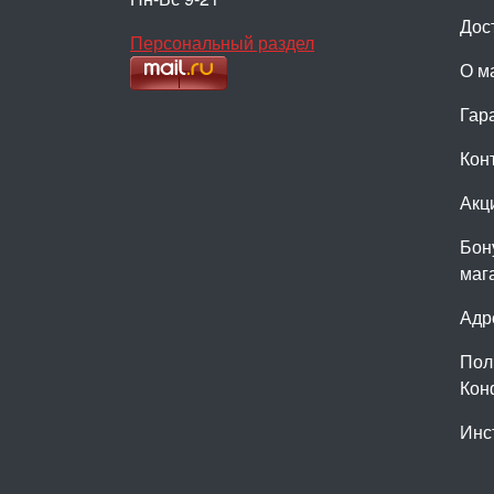
Дос
Персональный раздел
О м
Гар
Кон
Акц
Бон
маг
Адр
Пол
Кон
Инс