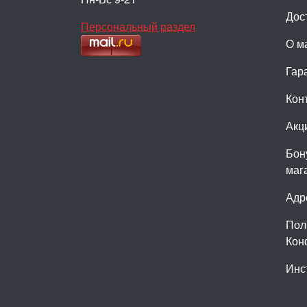
Дос
Персональный раздел
О м
Гар
Кон
Акц
Бон
маг
Адр
Пол
Кон
Инс