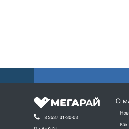
О м
Нов
8 3537 31-30-03
Как 
Пн-Вс 9-21