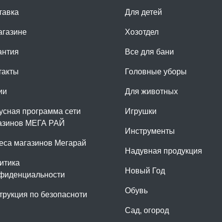
тавка
Для детей
агазине
Хозотдел
антия
Все для бани
такты
Головные уборы
ии
Для животных
усная программа сети
Игрушки
азинов МЕГА РАЙ
Инструменты
еса магазинов Мегарай
Надувная продукция
итика
Новый Год
фиденциальности
Обувь
трукция по безопасноти
Сад, огород