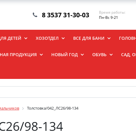
Время работы:
8 3537 31-30-03
Пн-Вс 9-21
ДЛЯ ДЕТЕЙ
ХОЗОТДЕЛ
ВСЕ ДЛЯ БАНИ
ГОЛОВ
НАЯ ПРОДУКЦИЯ
НОВЫЙ ГОД
ОБУВЬ
САД, 
мальчиков
Толстовка/042_ЛС26/98-134
С26/98-134