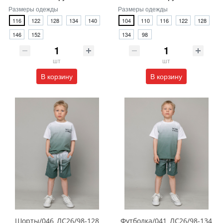
Размеры одежды
Размеры одежды
116
122
128
134
140
104
110
116
122
128
146
152
134
98
шт
шт
В корзину
В корзину
Шорты/046_ЛС26/98-128
Футболка/041_ЛС26/98-134