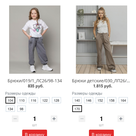
Брюки/019/1_ЛС26/98-134
Брюки детские/030_ЛП26/140-170
835 руб.
1.815 руб.
Размеры одежды
Размеры одежды
104
110
116
122
128
140
146
152
158
164
134
98
170
шт
шт
В корзину
В корзину