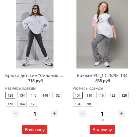
Брюки детские "Силаник-1"/ЛД-011
Брюки/032_ЛС26/98-134
715 руб.
535 руб.
Размеры одежды
Размеры одежды
128
134
140
146
152
104
110
116
122
128
158
164
170
134
98
шт
шт
В корзину
В корзину