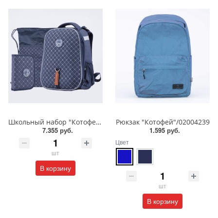
Школьный набор "Котофей"/Формованный рюкзак/Мешок для обуви/Пенал/02704338
Рюкзак "Котофей"/02004239
7.355 руб.
1.595 руб.
Цвет
шт
В корзину
шт
В корзину