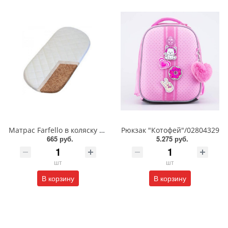
Матрас Farfello в коляску 1 см/Кокос/80*39/FL1r
Рюкзак "Котофей"/02804329
665 руб.
5.275 руб.
шт
шт
В корзину
В корзину