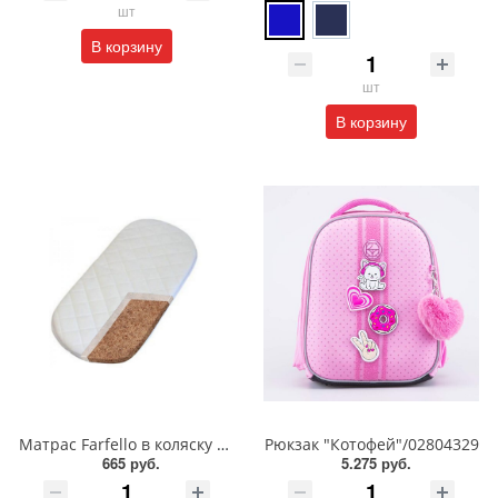
шт
В корзину
шт
В корзину
Матрас Farfello в коляску 1 см/Кокос/80*39/FL1r
Рюкзак "Котофей"/02804329
665 руб.
5.275 руб.