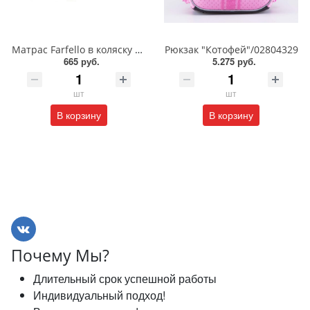
Матрас Farfello в коляску 1 см/Кокос/80*39/FL1r
Рюкзак "Котофей"/02804329
665 руб.
5.275 руб.
шт
шт
В корзину
В корзину
Почему Мы?
Длительный срок успешной работы
Индивидуальный подход!