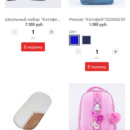
Школьный набор "Котофей"/Формованный рюкзак/Мешок для обуви/Пенал/02704338
Рюкзак "Котофей"/02004239
7.355 руб.
1.595 руб.
Цвет
шт
В корзину
шт
В корзину