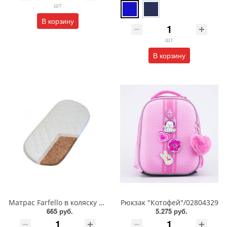
шт
В корзину
шт
В корзину
Матрас Farfello в коляску 1 см/Кокос/80*39/FL1r
Рюкзак "Котофей"/02804329
665 руб.
5.275 руб.