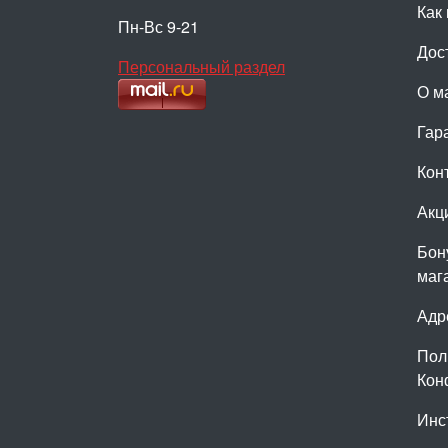
Как 
Пн-Вс 9-21
Дос
Персональный раздел
О м
Гар
Кон
Акц
Бон
маг
Адр
Пол
Кон
Инс