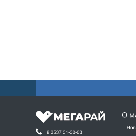
О м
Нов
8 3537 31-30-03