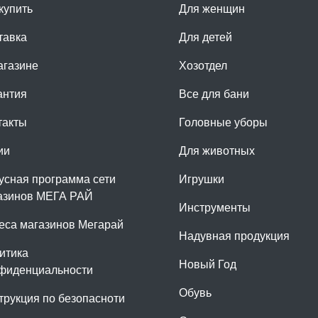
купить
Для женщин
тавка
Для детей
агазине
Хозотдел
антия
Все для бани
такты
Головные уборы
ии
Для животных
усная программа сети
Игрушки
азинов МЕГА РАЙ
Инструменты
еса магазинов Мегарай
Надувная продукция
итика
Новый Год
фиденциальности
Обувь
трукция по безопасноти