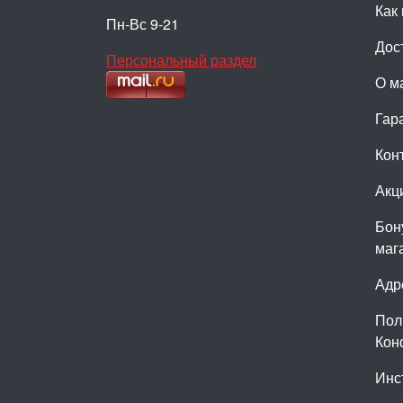
Как 
Пн-Вс 9-21
Дос
Персональный раздел
О м
Гар
Кон
Акц
Бон
маг
Адр
Пол
Кон
Инс