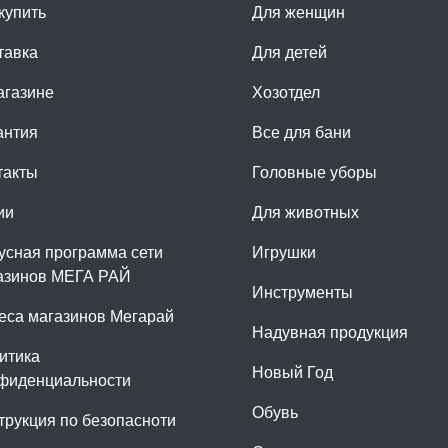
купить
Для женщин
тавка
Для детей
агазине
Хозотдел
антия
Все для бани
такты
Головные уборы
ии
Для животных
усная программа сети
Игрушки
азинов МЕГА РАЙ
Инструменты
еса магазинов Мегарай
Надувная продукция
итика
Новый Год
фиденциальности
Обувь
трукция по безопасноти