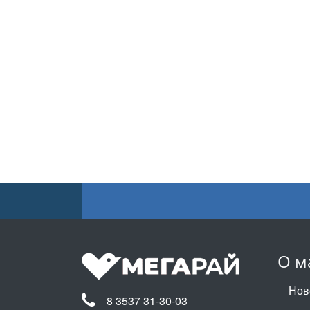
О м
Нов
8 3537 31-30-03