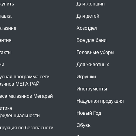
купить
Для женщин
тавка
Для детей
агазине
Хозотдел
антия
Все для бани
такты
Головные уборы
ии
Для животных
усная программа сети
Игрушки
азинов МЕГА РАЙ
Инструменты
еса магазинов Мегарай
Надувная продукция
итика
Новый Год
фиденциальности
Обувь
трукция по безопасноти