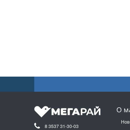
О м
Нов
8 3537 31-30-03