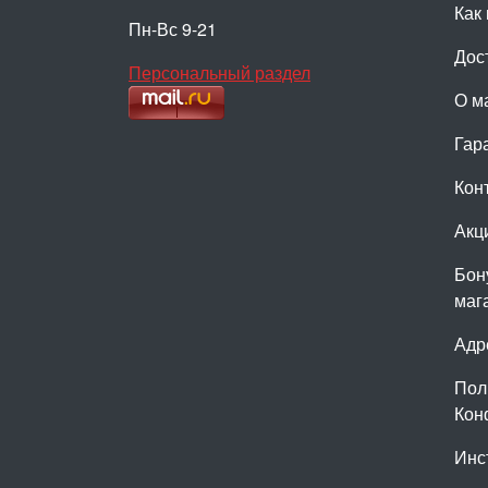
Как 
Пн-Вс 9-21
Дос
Персональный раздел
О м
Гар
Кон
Акц
Бон
маг
Адр
Пол
Кон
Инс