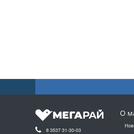
О м
Нов
8 3537 31-30-03