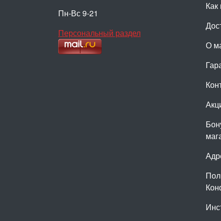
Как 
Пн-Вс 9-21
Дос
Персональный раздел
О м
Гар
Кон
Акц
Бон
маг
Адр
Пол
Кон
Инс