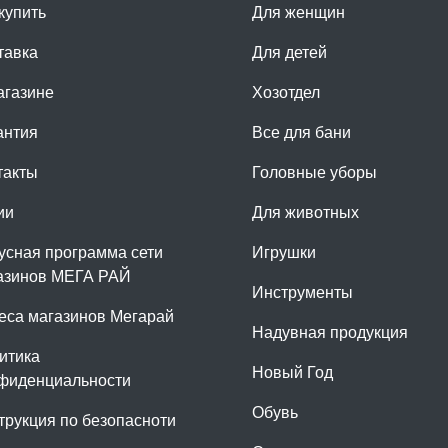
купить
Для женщин
тавка
Для детей
агазине
Хозотдел
антия
Все для бани
такты
Головные уборы
ии
Для животных
усная программа сети
Игрушки
азинов МЕГА РАЙ
Инструменты
еса магазинов Мегарай
Надувная продукция
итика
Новый Год
фиденциальности
Обувь
трукция по безопасноти