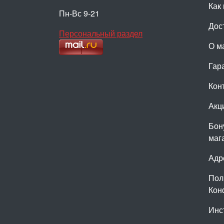
Как 
Пн-Вс 9-21
Дос
Персональный раздел
О м
Гар
Кон
Акц
Бон
маг
Адр
Пол
Кон
Инс