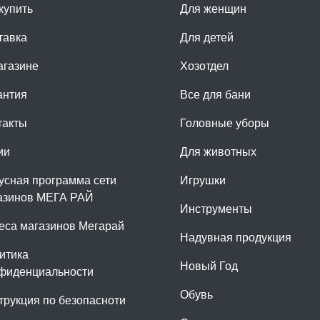
купить
Для женщин
тавка
Для детей
агазине
Хозотдел
антия
Все для бани
такты
Головные уборы
ии
Для животных
усная программа сети
Игрушки
азинов МЕГА РАЙ
Инструменты
еса магазинов Мегарай
Надувная продукция
итика
Новый Год
фиденциальности
Обувь
трукция по безопасноти