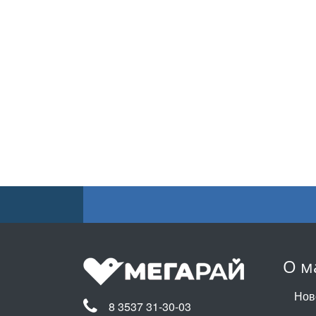
О м
Нов
8 3537 31-30-03