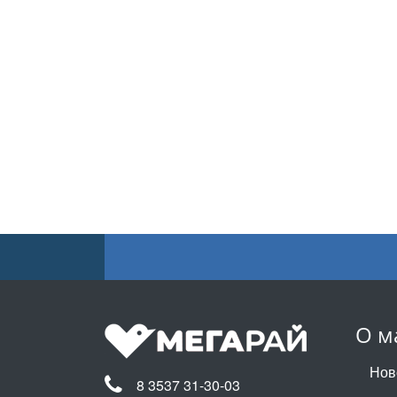
О м
Нов
8 3537 31-30-03