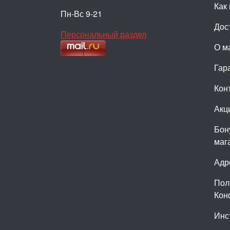
Как 
Пн-Вс 9-21
Дос
Персональный раздел
О м
Гар
Кон
Акц
Бон
маг
Адр
Пол
Кон
Инс