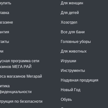
купить
Для женщин
тавка
Для детей
агазине
Хозотдел
антия
Все для бани
такты
Головные уборы
ии
Для животных
усная программа сети
Игрушки
азинов МЕГА РАЙ
Инструменты
еса магазинов Мегарай
Надувная продукция
итика
Новый Год
фиденциальности
Обувь
трукция по безопасноти