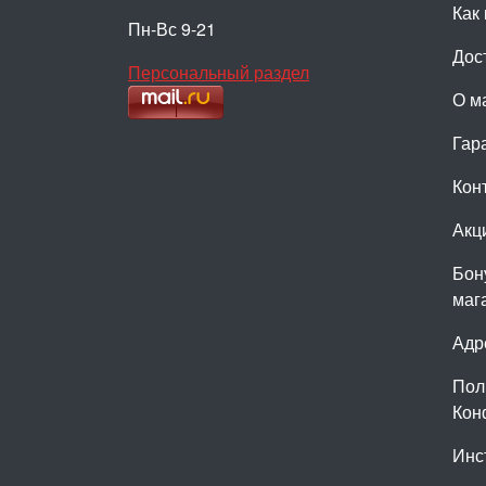
Как 
Пн-Вс 9-21
Дос
Персональный раздел
О м
Гар
Кон
Акц
Бон
маг
Адр
Пол
Кон
Инс