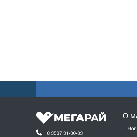
О м
Нов
8 3537 31-30-03