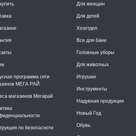
купить
Для женщин
тавка
Для детей
агазине
Хозотдел
антия
Все для бани
такты
Головные уборы
ии
Для животных
усная программа сети
Игрушки
азинов МЕГА РАЙ
Инструменты
еса магазинов Мегарай
Надувная продукция
итика
Новый Год
фиденциальности
Обувь
трукция по безопасноти