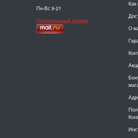
Как 
Пн-Вс 9-21
Дос
Персональный раздел
О м
Гар
Кон
Акц
Бон
маг
Адр
Пол
Кон
Инс