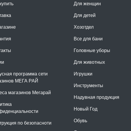
купить
Для женщин
тавка
Для детей
агазине
Хозотдел
антия
Все для бани
такты
Головные уборы
ии
Для животных
усная программа сети
Игрушки
азинов МЕГА РАЙ
Инструменты
еса магазинов Мегарай
Надувная продукция
итика
Новый Год
фиденциальности
Обувь
трукция по безопасноти