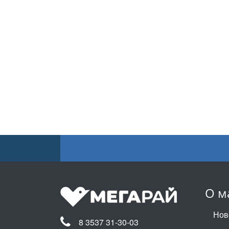
О м
Нов
8 3537 31-30-03