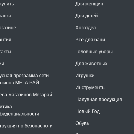
купить
Для женщин
тавка
Для детей
агазине
Хозотдел
антия
Все для бани
такты
Головные уборы
ии
Для животных
усная программа сети
Игрушки
азинов МЕГА РАЙ
Инструменты
еса магазинов Мегарай
Надувная продукция
итика
Новый Год
фиденциальности
Обувь
трукция по безопасноти