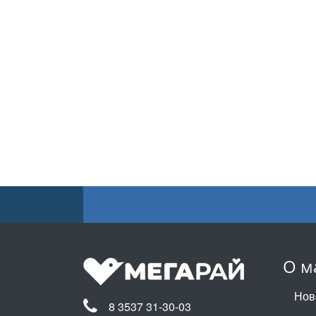
О м
Нов
8 3537 31-30-03