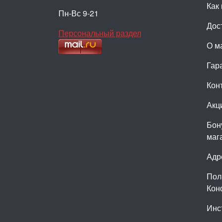
Как 
Пн-Вс 9-21
Дос
Персональный раздел
О м
Гар
Кон
Акц
Бон
маг
Адр
Пол
Кон
Инс