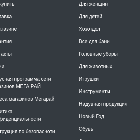
купить
Для женщин
тавка
Для детей
агазине
Хозотдел
антия
Все для бани
такты
Головные уборы
ии
Для животных
усная программа сети
Игрушки
азинов МЕГА РАЙ
Инструменты
еса магазинов Мегарай
Надувная продукция
итика
Новый Год
фиденциальности
Обувь
трукция по безопасноти