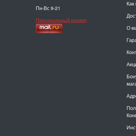
Как 
Пн-Вс 9-21
Дос
Персональный раздел
О м
Гар
Кон
Акц
Бон
маг
Адр
Пол
Кон
Инс