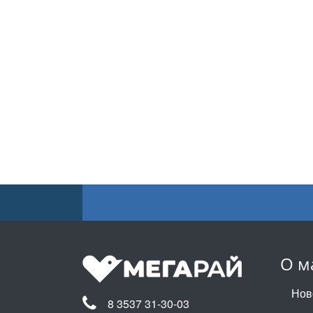
О м
Нов
8 3537 31-30-03