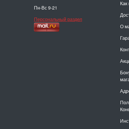
Как 
Пн-Вс 9-21
Дос
Персональный раздел
О м
Гар
Кон
Акц
Бон
маг
Адр
Пол
Кон
Инс