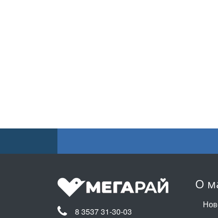
О м
Нов
8 3537 31-30-03