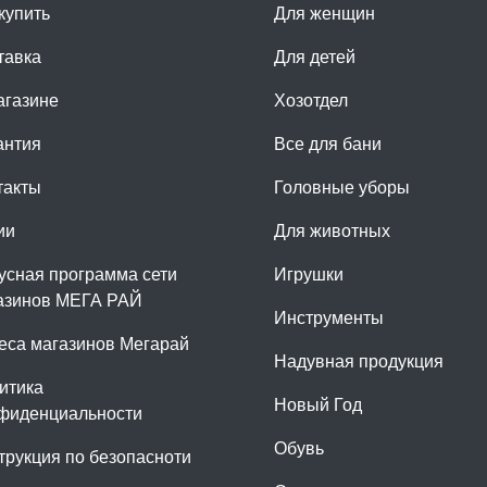
купить
Для женщин
тавка
Для детей
агазине
Хозотдел
антия
Все для бани
такты
Головные уборы
ии
Для животных
усная программа сети
Игрушки
азинов МЕГА РАЙ
Инструменты
еса магазинов Мегарай
Надувная продукция
итика
Новый Год
фиденциальности
Обувь
трукция по безопасноти