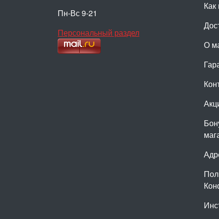
Как 
Пн-Вс 9-21
Дос
Персональный раздел
О м
Гар
Кон
Акц
Бон
маг
Адр
Пол
Кон
Инс