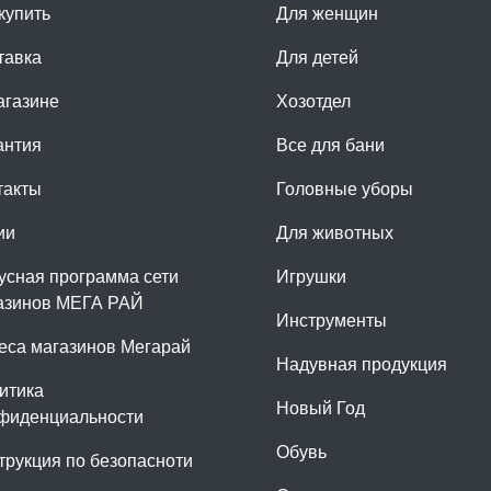
купить
Для женщин
тавка
Для детей
агазине
Хозотдел
антия
Все для бани
такты
Головные уборы
ии
Для животных
усная программа сети
Игрушки
азинов МЕГА РАЙ
Инструменты
еса магазинов Мегарай
Надувная продукция
итика
Новый Год
фиденциальности
Обувь
трукция по безопасноти