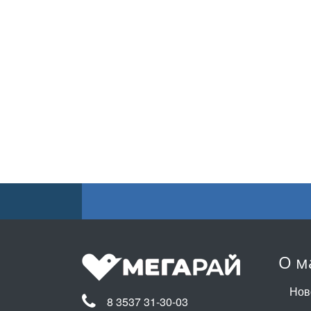
О м
Нов
8 3537 31-30-03