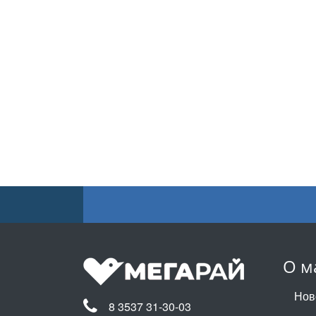
О м
Нов
8 3537 31-30-03