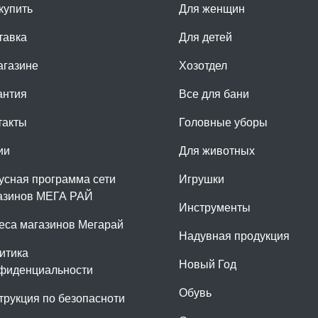
купить
Для женщин
тавка
Для детей
агазине
Хозотдел
антия
Все для бани
такты
Головные уборы
ии
Для животных
усная программа сети
Игрушки
азинов МЕГА РАЙ
Инструменты
еса магазинов Мегарай
Надувная продукция
итика
Новый Год
фиденциальности
Обувь
трукция по безопасноти