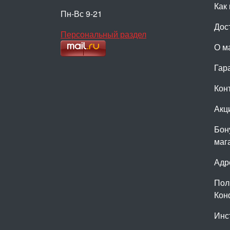
Как 
Пн-Вс 9-21
Дос
Персональный раздел
О м
Гар
Кон
Акц
Бон
маг
Адр
Пол
Кон
Инс