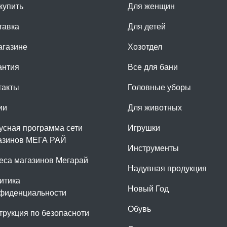
купить
Для женщин
тавка
Для детей
агазине
Хозотдел
антия
Все для бани
такты
Головные уборы
ии
Для животных
усная программа сети
Игрушки
азинов МЕГА РАЙ
Инструменты
еса магазинов Мегарай
Надувная продукция
итика
Новый Год
фиденциальности
Обувь
трукция по безопасноти