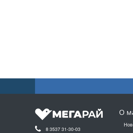
О м
Нов
8 3537 31-30-03