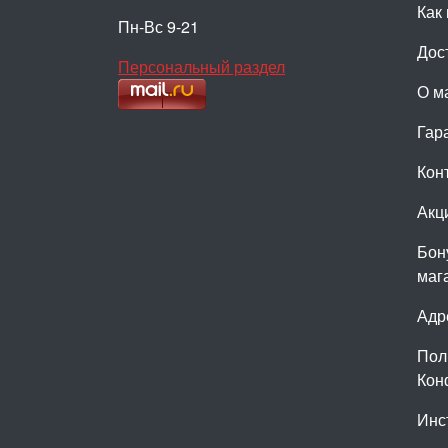
Как 
Пн-Вс 9-21
Дос
Персональный раздел
О м
Гар
Кон
Акц
Бон
маг
Адр
Пол
Кон
Инс