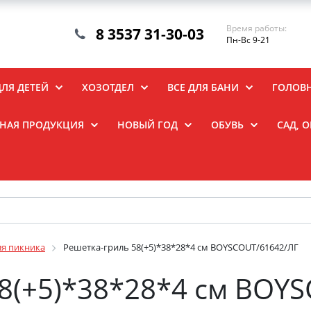
Время работы:
8 3537 31-30-03
Пн-Вс 9-21
ДЛЯ ДЕТЕЙ
ХОЗОТДЕЛ
ВСЕ ДЛЯ БАНИ
ГОЛОВ
НАЯ ПРОДУКЦИЯ
НОВЫЙ ГОД
ОБУВЬ
САД, 
ля пикника
Решетка-гриль 58(+5)*38*28*4 см BOYSCOUT/61642/ЛГ
8(+5)*38*28*4 см BOY