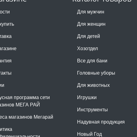
ости
Для мужчин
купить
Для женщин
тавка
Для детей
агазине
Хозотдел
антия
Все для бани
такты
Головные уборы
ии
Для животных
усная программа сети
Игрушки
азинов МЕГА РАЙ
Инструменты
еса магазинов Мегарай
Надувная продукция
итика
Новый Год
фиденциальности