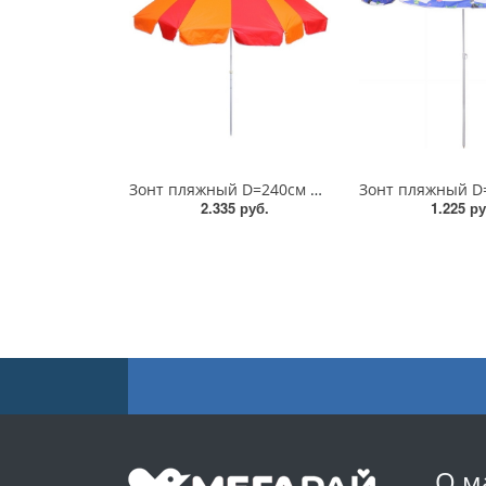
Зонт пляжный D=240см h-220см/ДоброСад
2.335 руб.
1.225 ру
О м