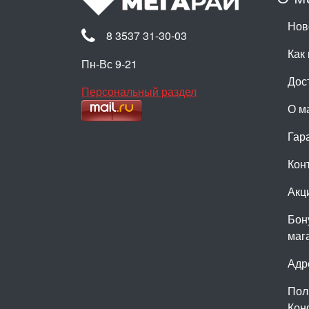
Нов
8 3537 31-30-03
Как 
Пн-Вс 9-21
Дос
Персональный раздел
О м
Гар
Кон
Акц
Бон
маг
Адр
Пол
Кон