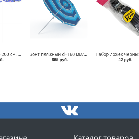
Зонт пляжный D=200 см, h=210 см/ДоброСад/835-988
Зонт пляжный d=160 мм/z160Э
б.
865 руб.
42 руб.
агазине
Каталог товаров