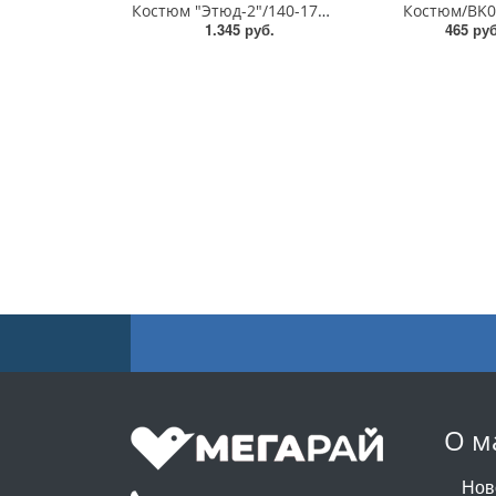
Костюм "Этюд-2"/140-170/КМ-214
Костюм/BK
1.345 руб.
465 руб
О м
Нов