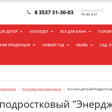
Время работы:
8 3537 31-30-03
Пн-Вс 9-21
ДЛЯ ДЕТЕЙ
ХОЗОТДЕЛ
ВСЕ ДЛЯ БАНИ
ГОЛОВ
НАЯ ПРОДУКЦИЯ
НОВЫЙ ГОД
ОБУВЬ
САД, 
мальчиков
Костюмы для мальчиков
Костюм детский/подростков
подростковый "Энердж