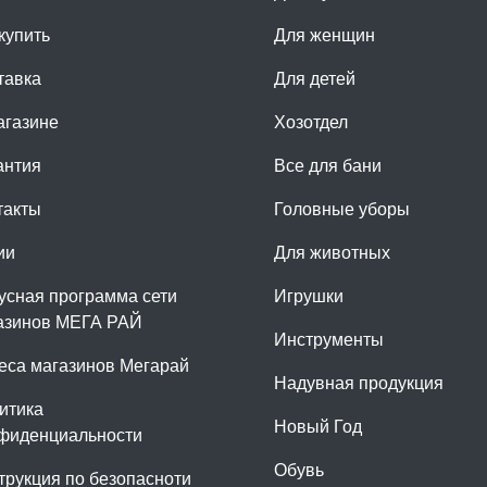
купить
Для женщин
тавка
Для детей
агазине
Хозотдел
антия
Все для бани
такты
Головные уборы
ии
Для животных
усная программа сети
Игрушки
азинов МЕГА РАЙ
Инструменты
еса магазинов Мегарай
Надувная продукция
итика
Новый Год
фиденциальности
Обувь
трукция по безопасноти