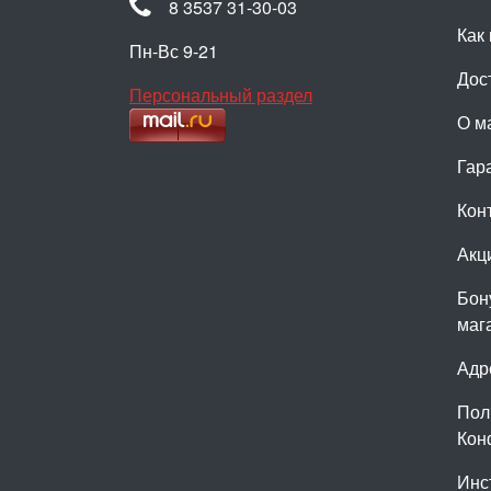
8 3537 31-30-03
Как 
Пн-Вс 9-21
Дос
Персональный раздел
О м
Гар
Кон
Акц
Бон
маг
Адр
Пол
Кон
Инс