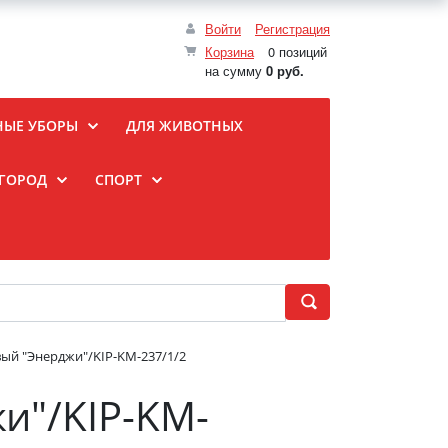
Войти
Регистрация
Корзина
0 позиций
на сумму
0 руб.
НЫЕ УБОРЫ
ДЛЯ ЖИВОТНЫХ
ОГОРОД
СПОРТ
ый "Энерджи"/KIP-KM-237/1/2
и"/KIP-KM-