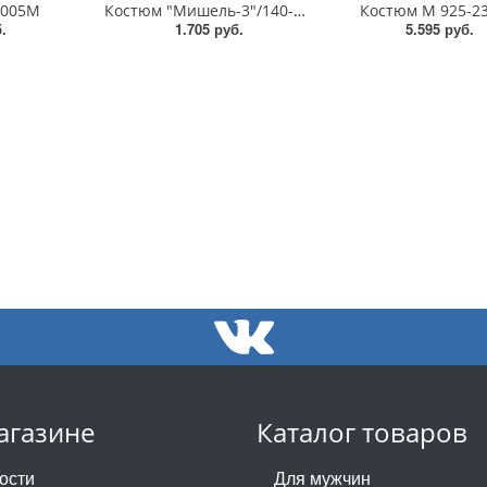
0005M
Костюм "Мишель-3"/140-170/КМ-217
Костюм М 925-23
.
1.705 руб.
5.595 руб.
агазине
Каталог товаров
ости
Для мужчин