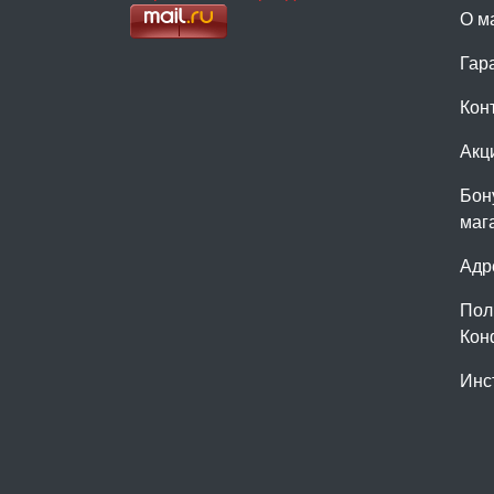
О м
Гар
Кон
Акц
Бон
маг
Адр
Пол
Кон
Инс