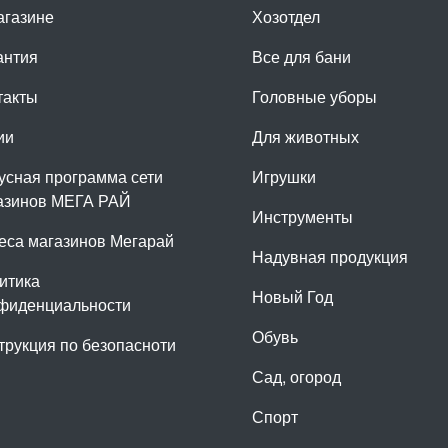
агазине
Хозотдел
антия
Все для бани
такты
Головные уборы
ии
Для животных
усная программа сети
Игрушки
азинов МЕГА РАЙ
Инструменты
еса магазинов Мегарай
Надувная продукция
итика
Новый Год
фиденциальности
Обувь
трукция по безопасноти
Сад, огород
Спорт