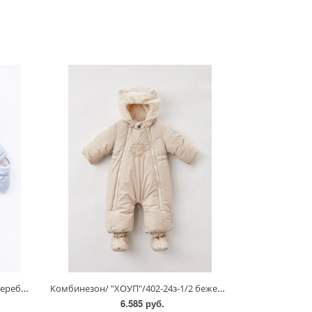
Комбинезон/"РОНИ"/400-24з-1/2серебристый
Комбинезон/ "ХОУП"/402-24з-1/2 бежевый
6.585 руб.