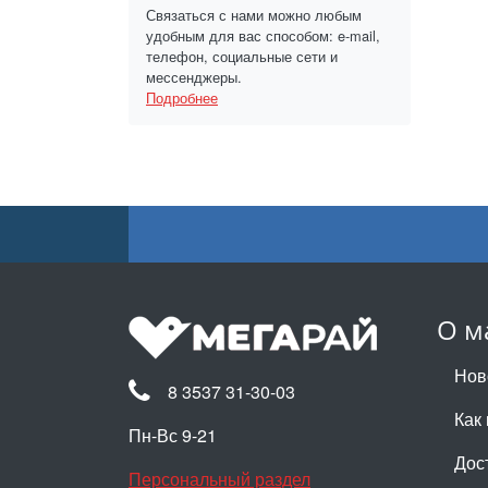
Связаться с нами можно любым
удобным для вас способом: e-mail,
телефон, социальные сети и
мессенджеры.
Подробнее
О м
Нов
8 3537 31-30-03
Как 
Пн-Вс 9-21
Дос
Персональный раздел