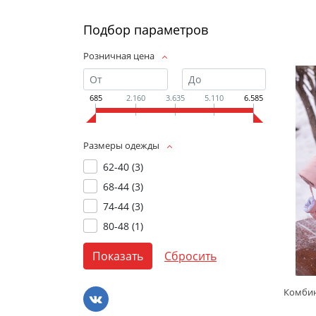
Подбор параметров
Розничная цена
685
2.160
3.635
5.110
6.585
Размеры одежды
62-40 (
3
)
68-44 (
3
)
74-44 (
3
)
80-48 (
1
)