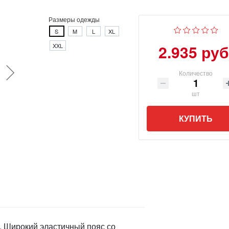
Размеры одежды
S
M
L
XL
2.935 руб
XXL
Количество
шт
КУПИТЬ
 Широкий эластичный пояс со