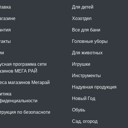
тавка
Для детей
агазине
Хозотдел
антия
Все для бани
такты
Головные уборы
ии
Для животных
усная программа сети
Игрушки
азинов МЕГА РАЙ
Инструменты
еса магазинов Мегарай
Надувная продукция
итика
Новый Год
фиденциальности
Обувь
трукция по безопасноти
Сад, огород