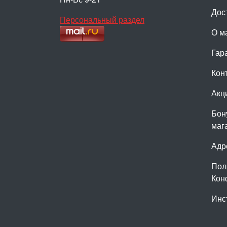
Дос
Персональный раздел
О м
Гар
Кон
Акц
Бон
маг
Адр
Пол
Кон
Инс