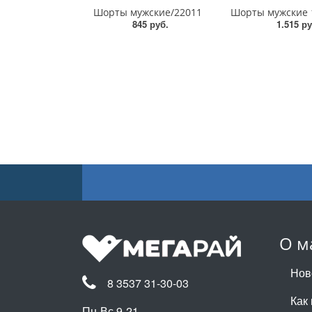
Шорты мужские/22011
845 руб.
1.515 ру
О м
Нов
8 3537 31-30-03
Как 
Пн-Вс 9-21